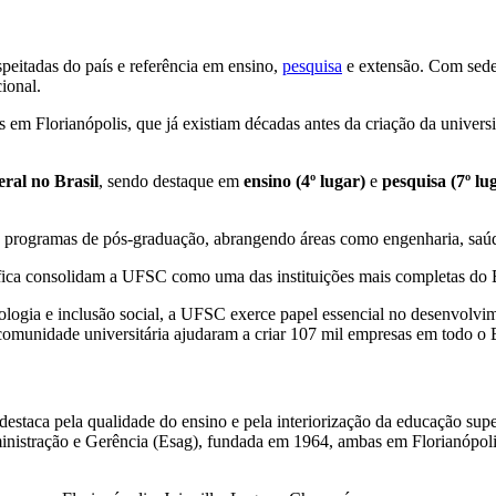
eitadas do país e referência em ensino,
pesquisa
e extensão. Com sede 
ional.
as em Florianópolis, que já existiam décadas antes da criação da univer
eral no Brasil
, sendo destaque em
ensino (4º lugar)
e
pesquisa (7º lu
 programas de pós-graduação, abrangendo áreas como engenharia, saúde,
ífica consolidam a UFSC como uma das instituições mais completas do B
cnologia e inclusão social, a UFSC exerce papel essencial no desenvol
omunidade universitária ajudaram a criar 107 mil empresas em todo o B
estaca pela qualidade do ensino e pela interiorização da educação supe
inistração e Gerência (Esag), fundada em 1964, ambas em Florianópoli