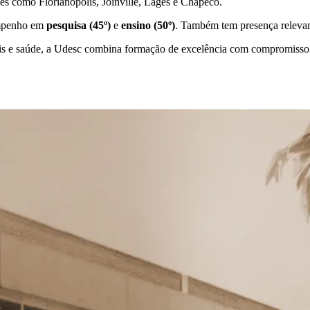
des como Florianópolis, Joinville, Lages e Chapecó.
mpenho em
pesquisa (45º)
e
ensino (50º)
. Também tem presença relev
ais e saúde, a Udesc combina formação de excelência com compromisso p